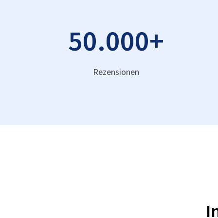
50.000
+
Rezensionen
I