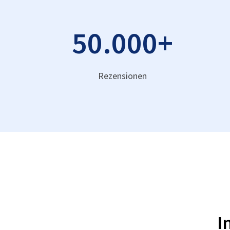
50.000
+
Rezensionen
I