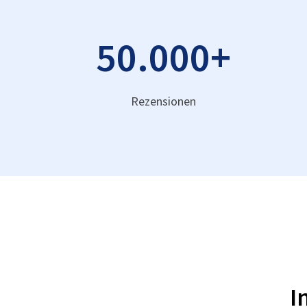
50.000
+
Rezensionen
I