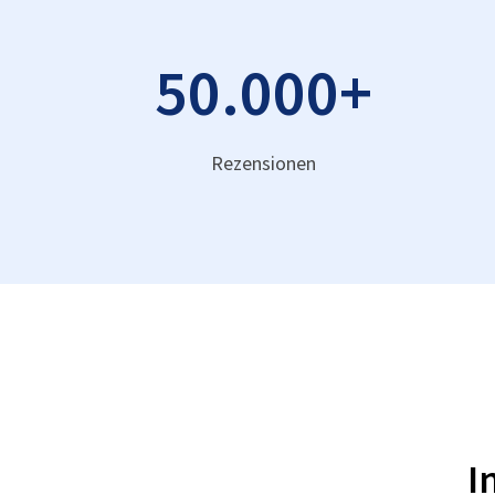
50.000
+
Rezensionen
I