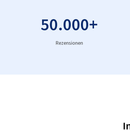
50.000
+
Rezensionen
I