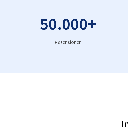
50.000
+
Rezensionen
I