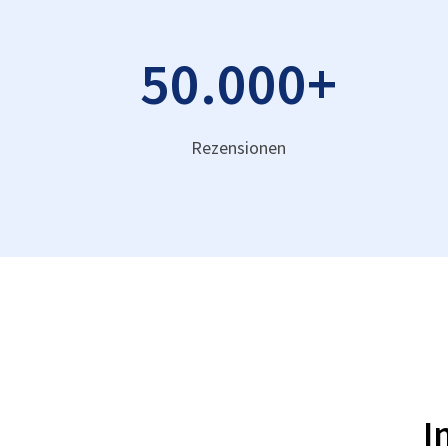
50.000
+
Rezensionen
I