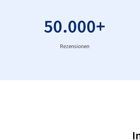
50.000
+
Rezensionen
I