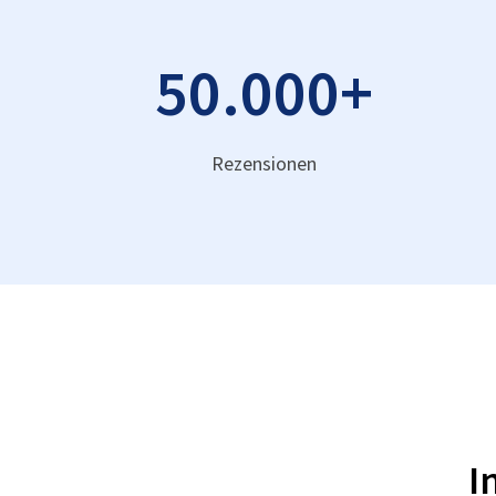
50.000
+
Rezensionen
I