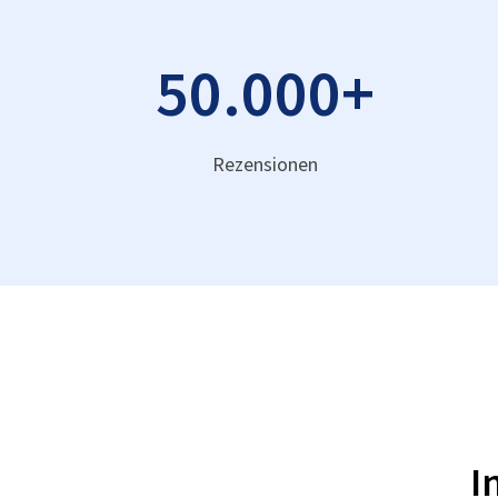
50.000
+
Rezensionen
I