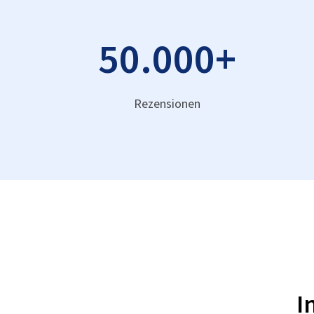
50.000
+
Rezensionen
I