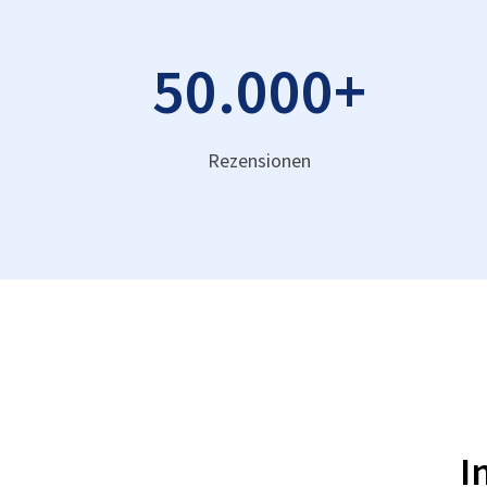
50.000
+
Rezensionen
I