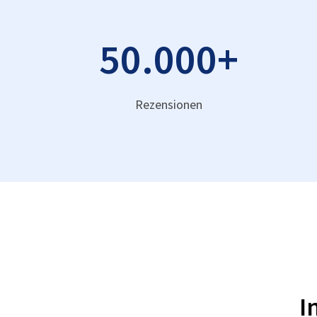
50.000
+
Rezensionen
I