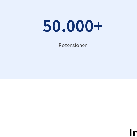
50.000
+
Rezensionen
I