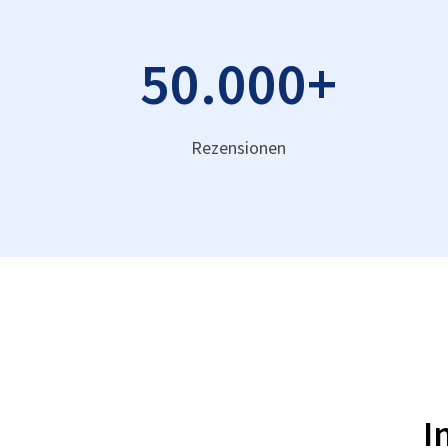
50.000
+
Rezensionen
I