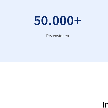
50.000
+
Rezensionen
I