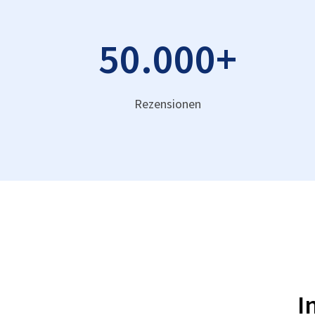
50.000
+
Rezensionen
I