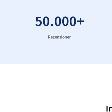
50.000
+
Rezensionen
I