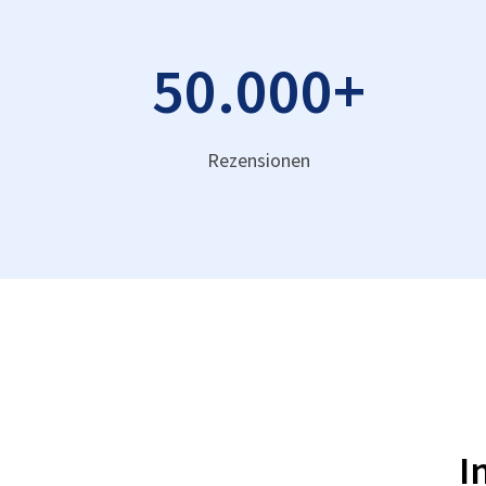
50.000
+
Rezensionen
I