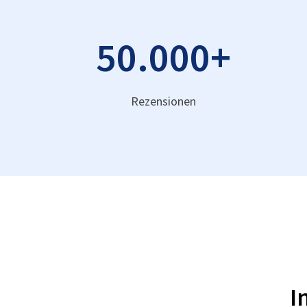
50.000
+
Rezensionen
I