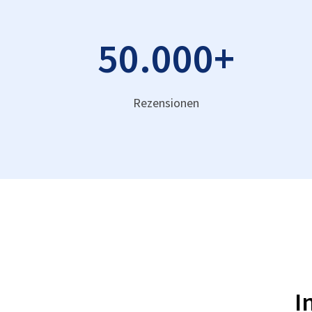
50.000
+
Rezensionen
I