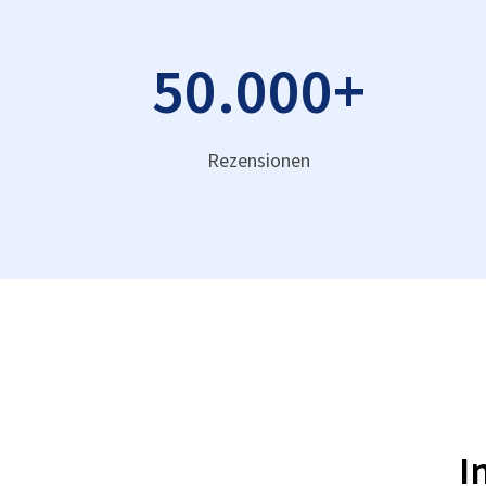
50.000
+
Rezensionen
I