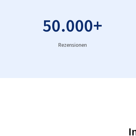
50.000
+
Rezensionen
I