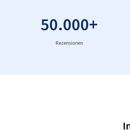
50.000
+
Rezensionen
I