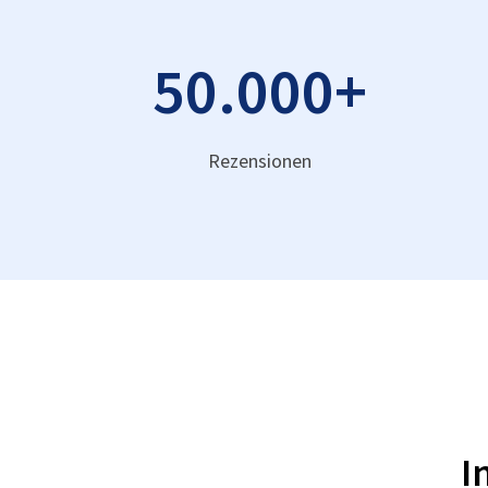
50.000
+
Rezensionen
I