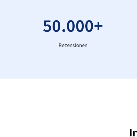
50.000
+
Rezensionen
I