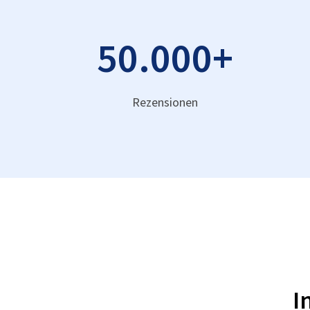
50.000
+
Rezensionen
I