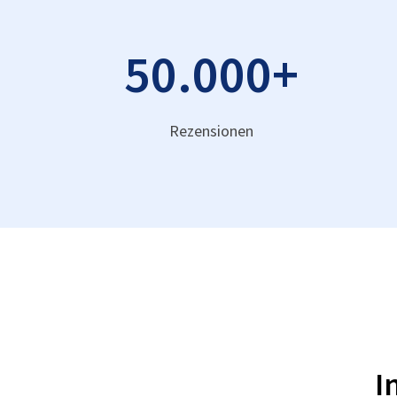
50.000
+
Rezensionen
I