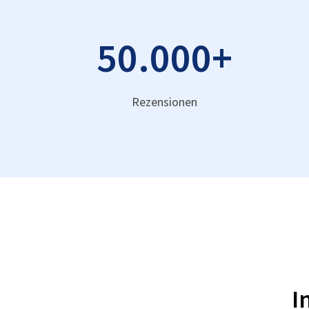
50.000
+
Rezensionen
I