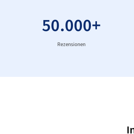
50.000
+
Rezensionen
I