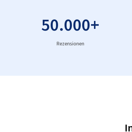
50.000
+
Rezensionen
I