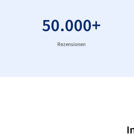
50.000
+
Rezensionen
I