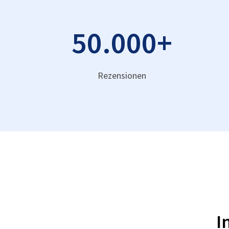
50.000
+
Rezensionen
I