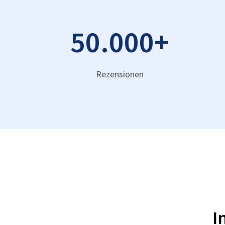
50.000
+
Rezensionen
I