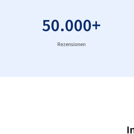
50.000
+
Rezensionen
I