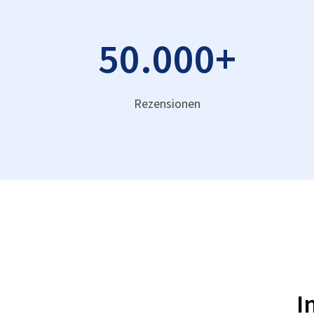
50.000
+
Rezensionen
I