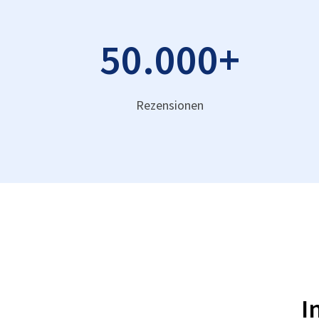
50.000
+
Rezensionen
I