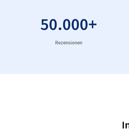
50.000
+
Rezensionen
I