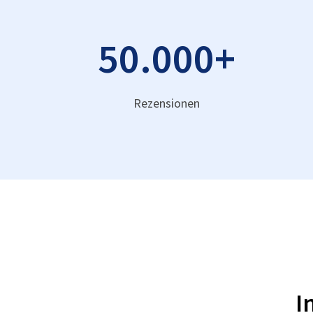
50.000
+
Rezensionen
I