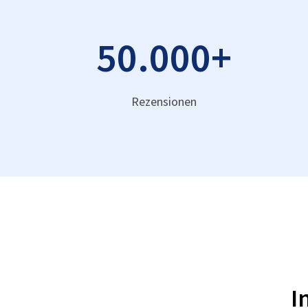
50.000
+
Rezensionen
I