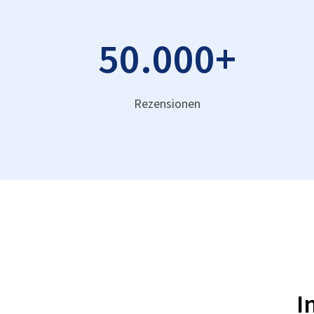
50.000
+
Rezensionen
I