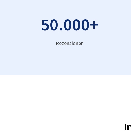
50.000
+
Rezensionen
I