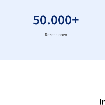
50.000
+
Rezensionen
I