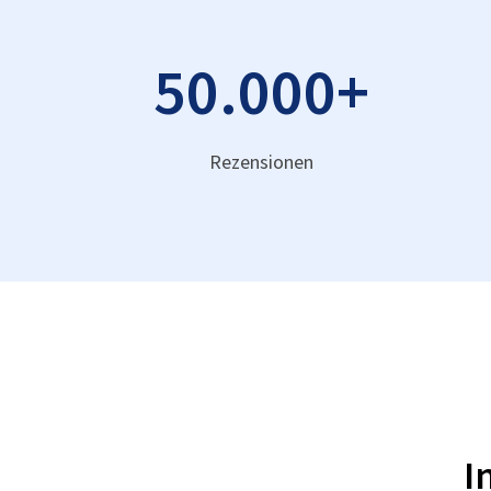
50.000
+
Rezensionen
I