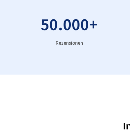
50.000
+
Rezensionen
I