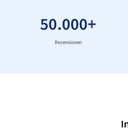
50.000
+
Rezensionen
I