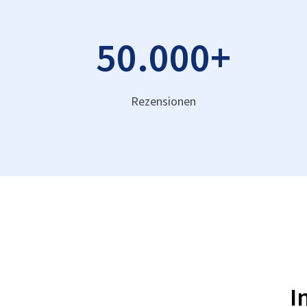
50.000
+
Rezensionen
I