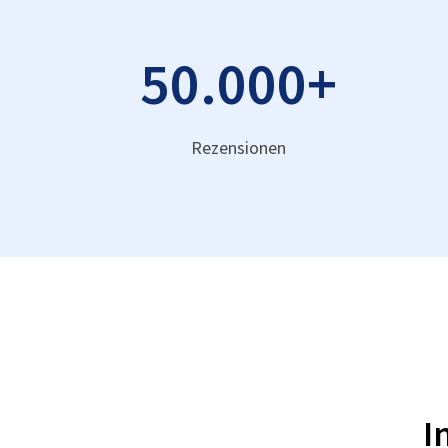
50.000
+
Rezensionen
I