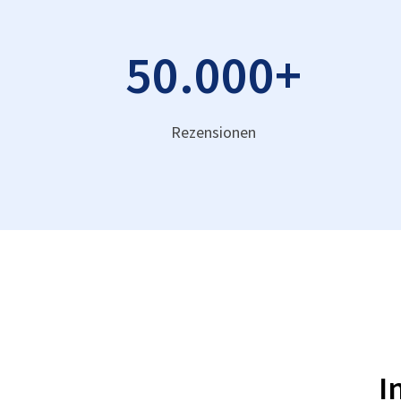
50.000
+
Rezensionen
I