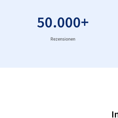
50.000
+
Rezensionen
I